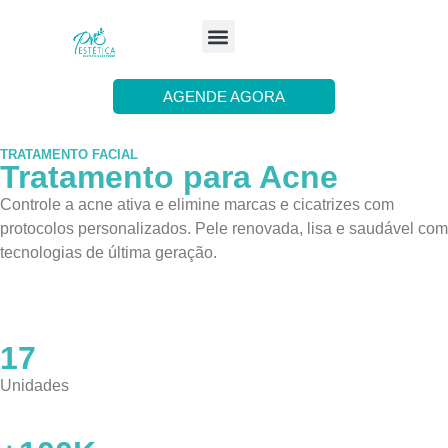
Tratamentos Faciais
Tratamentos Corporais
Unidades Pró Estética
Trabalhe Conosco
AGENDE AGORA
TRATAMENTO FACIAL
Tratamento para Acne
Controle a acne ativa e elimine marcas e cicatrizes com
protocolos personalizados. Pele renovada, lisa e saudável com
tecnologias de última geração.
Agendar avaliação gratuita
17
Unidades