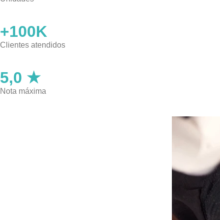
+100K
Clientes atendidos
5,0 ★
Nota máxima