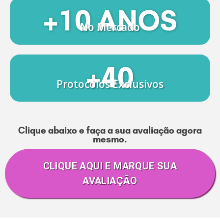
+10 ANOS
No Mercado
+40
Protocólos Exclusivos
Clique abaixo e faça a sua avaliação agora
mesmo.
CLIQUE AQUI E MARQUE SUA
AVALIAÇÃO