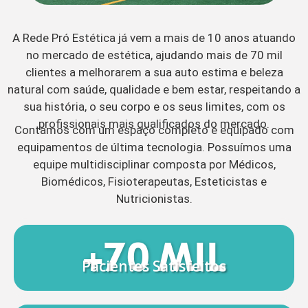
A Rede Pró Estética já vem a mais de 10 anos atuando
no mercado de estética, ajudando mais de 70 mil
clientes a melhorarem a sua auto estima e beleza
natural com saúde, qualidade e bem estar, respeitando a
sua história, o seu corpo e os seus limites, com os
profissionais mais qualificados do mercado.
Contamos com um espaço completo e equipado com
equipamentos de última tecnologia. Possuímos uma
equipe multidisciplinar composta por Médicos,
Biomédicos, Fisioterapeutas, Esteticistas e
Nutricionistas.
+70 MIL
Pacientes Satisfeitos