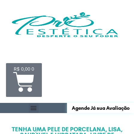
R$
0,00
0
Agende Já sua Avaliação
TENHA UMA PELE DE PORCELANA, LISA,