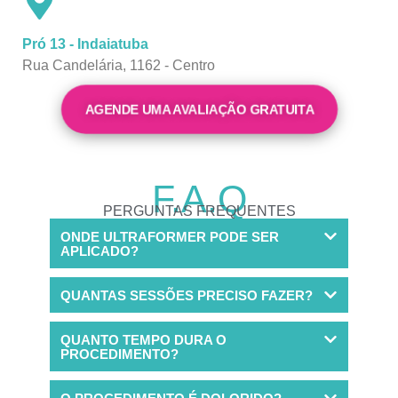
Pró 13 - Indaiatuba
Rua Candelária, 1162 - Centro
AGENDE UMA AVALIAÇÃO GRATUITA
F.A.Q
PERGUNTAS FREQUENTES
ONDE ULTRAFORMER PODE SER
APLICADO?
QUANTAS SESSÕES PRECISO FAZER?
QUANTO TEMPO DURA O
PROCEDIMENTO?