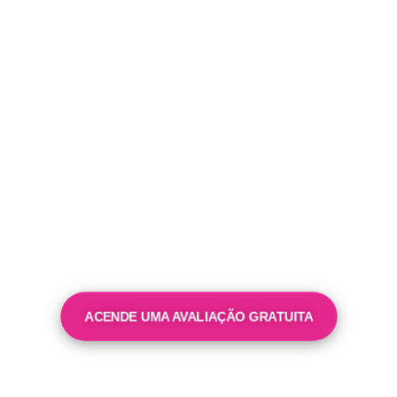
NÃO ESPERE MAIS
PARA TER A
APARÊNCIA QUE
SEMPRE SONHOU!
Clique no botão abaixo
e agende agora sua sessão de
Ultraformer e sinta a diferença que um
tratamento
estético de qualidade
pode fazer.
ACENDE UMA AVALIAÇÃO GRATUITA