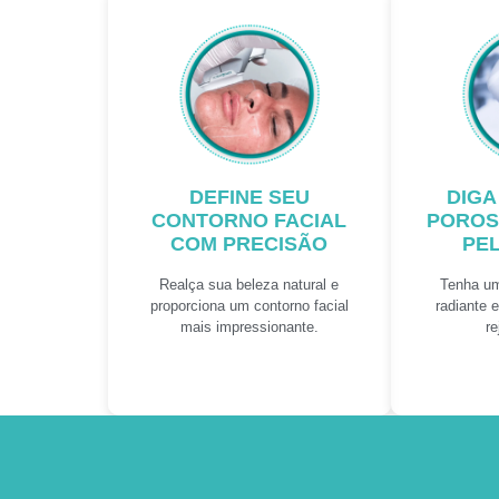
DEFINE SEU
DIGA
CONTORNO FACIAL
POROS
COM PRECISÃO
PE
Realça sua beleza natural e
Tenha um
proporciona um contorno facial
radiante 
mais impressionante.
r