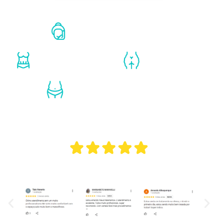
Elimina
marcas de rugas
Elimina
flacidez
Elimina
celulite
Elimina
gordura localizada
O que nossos clientes estão
dizendo: