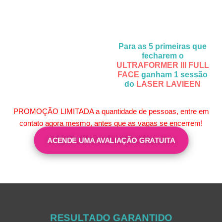
Para as 5 primeiras que
fecharem o
ULTRAFORMER III FULL
FACE
ganham 1 sessão
do
LASER LAVIEEN
PROMOÇÃO LIMITADA a quantidade de pessoas, entre em
contato agora mesmo, antes que as vagas se encerrem!
ACENDE UMA AVALIAÇÃO GRATUITA
RESULTADO GARANTIDO