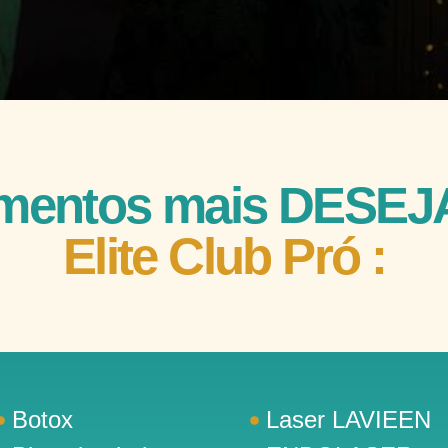
amentos mais DESE
Elite Club Pró :
Botox
Laser LAVIEEN