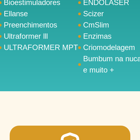
Bioestimuladores
ENDOLASER
Ellanse
Scizer
Preenchimentos
CmSlim
Ultraformer lll
Enzimas
ULTRAFORMER MPT
Criomodelagem
Bumbum na nuc
e muito +