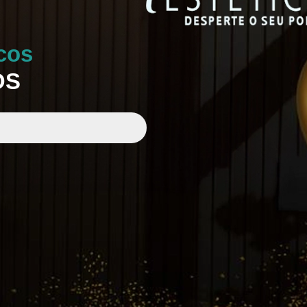
cos
OS